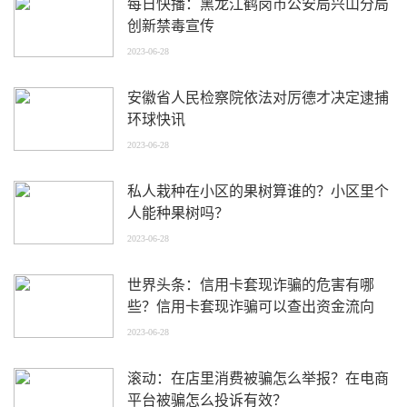
每日快播：黑龙江鹤岗市公安局兴山分局
创新禁毒宣传
2023-06-28
安徽省人民检察院依法对厉德才决定逮捕
环球快讯
2023-06-28
私人栽种在小区的果树算谁的？小区里个
人能种果树吗？
2023-06-28
世界头条：信用卡套现诈骗的危害有哪
些？信用卡套现诈骗可以查出资金流向
吗？
2023-06-28
滚动：在店里消费被骗怎么举报？在电商
平台被骗怎么投诉有效？