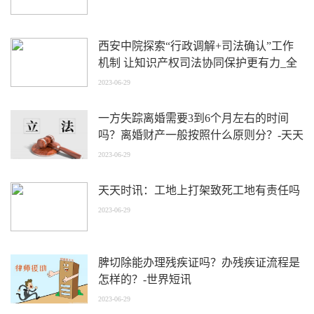
西安中院探索“行政调解+司法确认”工作
机制 让知识产权司法协同保护更有力_全
球速看料
2023-06-29
一方失踪离婚需要3到6个月左右的时间
吗？离婚财产一般按照什么原则分？-天天
快报
2023-06-29
天天时讯：工地上打架致死工地有责任吗
2023-06-29
脾切除能办理残疾证吗？办残疾证流程是
怎样的？-世界短讯
2023-06-29