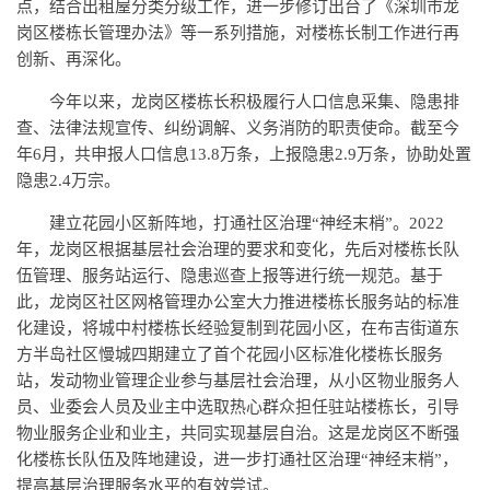
点，结合出租屋分类分级工作，进一步修订出台了《深圳市龙
岗区楼栋长管理办法》等一系列措施，对楼栋长制工作进行再
创新、再深化。
今年以来，龙岗区楼栋长积极履行人口信息采集、隐患排
查、法律法规宣传、纠纷调解、义务消防的职责使命。截至今
年6月，共申报人口信息13.8万条，上报隐患2.9万条，协助处置
隐患2.4万宗。
建立花园小区新阵地，打通社区治理“神经末梢”。2022
年，龙岗区根据基层社会治理的要求和变化，先后对楼栋长队
伍管理、服务站运行、隐患巡查上报等进行统一规范。基于
此，龙岗区社区网格管理办公室大力推进楼栋长服务站的标准
化建设，将城中村楼栋长经验复制到花园小区，在布吉街道东
方半岛社区慢城四期建立了首个花园小区标准化楼栋长服务
站，发动物业管理企业参与基层社会治理，从小区物业服务人
员、业委会人员及业主中选取热心群众担任驻站楼栋长，引导
物业服务企业和业主，共同实现基层自治。这是龙岗区不断强
化楼栋长队伍及阵地建设，进一步打通社区治理“神经末梢”，
提高基层治理服务水平的有效尝试。